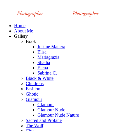
Home
About Me
Gallery
Book
Justine Mattera
Elisa
Mariagrazia
Shadia
Elena
Sabrina C.
Black & White
Childrens
Fashion
Ghotic
Glamour
Glamour
Glamour Nude
Glamour Nude Nature
Sacred and Profane
The Wolf
City